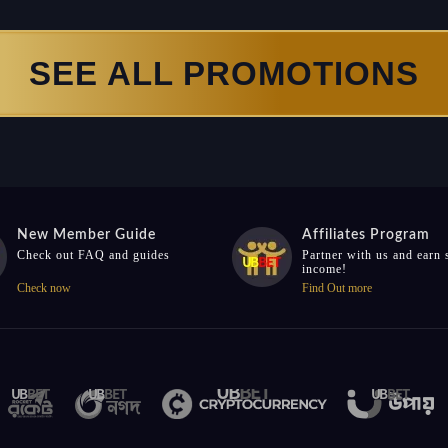
SEE ALL PROMOTIONS
New Member Guide
Affiliates Program
Check out FAQ and guides
Partner with us and earn
income!
Check now
Find Out more