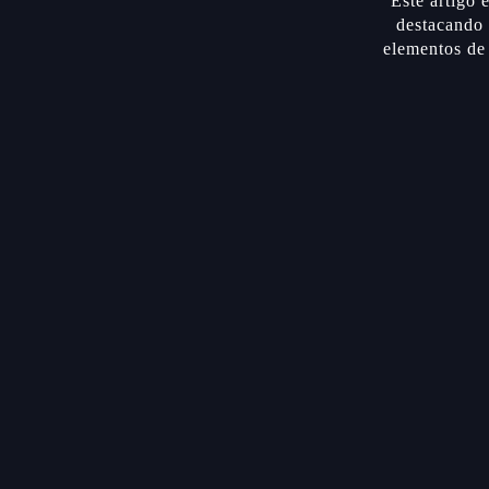
Este artigo 
destacando 
elementos de