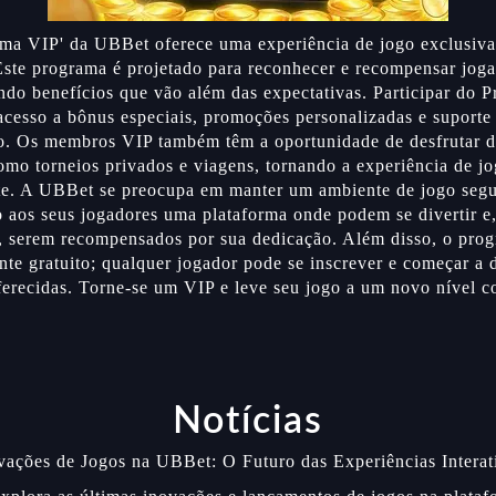
ma VIP' da UBBet oferece uma experiência de jogo exclusiva
ste programa é projetado para reconhecer e recompensar jogad
ndo benefícios que vão além das expectativas. Participar do 
 acesso a bônus especiais, promoções personalizadas e suporte 
rio. Os membros VIP também têm a oportunidade de desfrutar d
omo torneios privados e viagens, tornando a experiência de j
e. A UBBet se preocupa em manter um ambiente de jogo segur
 aos seus jogadores uma plataforma onde podem se divertir 
 serem recompensados por sua dedicação. Além disso, o pro
te gratuito; qualquer jogador pode se inscrever e começar a d
ferecidas. Torne-se um VIP e leve seu jogo a um novo nível 
Notícias
vações de Jogos na UBBet: O Futuro das Experiências Interat