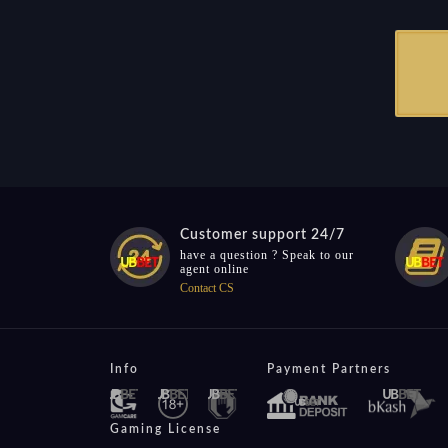
Customer support 24/7
have a question ? Speak to our
agent online
Contact CS
Info
Payment Partners
Gaming License