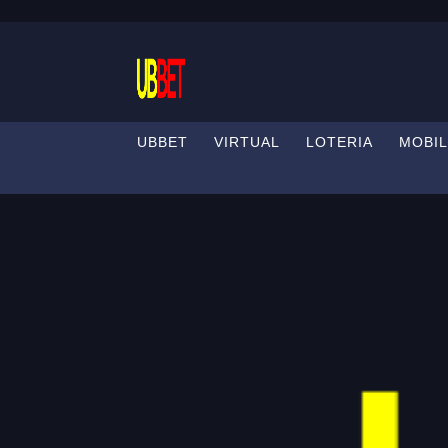
UBBET
VIRTUAL
LOTERIA
MOBI