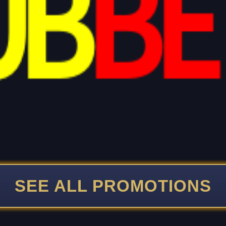
SEE ALL PROMOTIONS