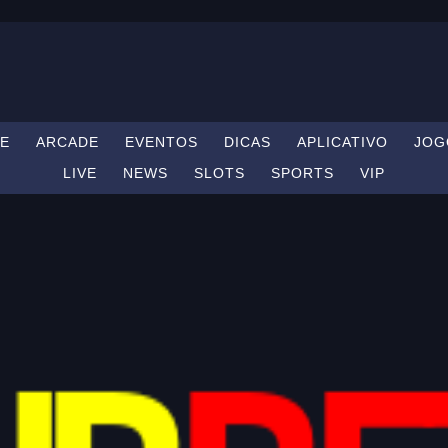
LE
ARCADE
EVENTOS
DICAS
APLICATIVO
JOG
LIVE
NEWS
SLOTS
SPORTS
VIP