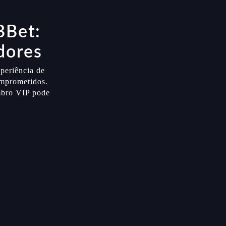
BBet:
dores
periência de
omprometidos.
mbro VIP pode