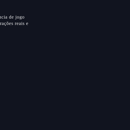
ncia de jogo
rações reais e