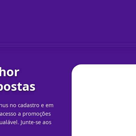
lhor
postas
nus no cadastro e em
 acesso a promoções
ualável. Junte-se aos