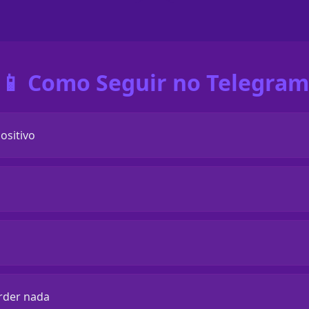
📱 Como Seguir no Telegram
ositivo
erder nada