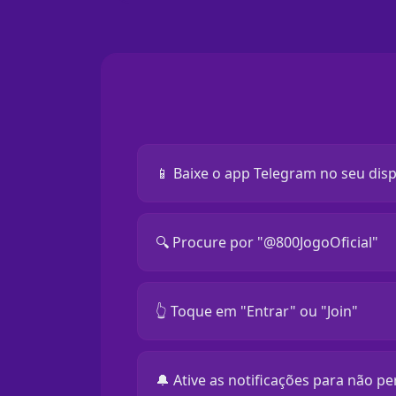
📱 Baixe o app Telegram no seu disp
🔍 Procure por "@800JogoOficial"
👆 Toque em "Entrar" ou "Join"
🔔 Ative as notificações para não p