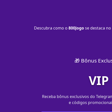
Descubra como o
800Jogo
se destaca no 
🎁 Bônus Exclu
VIP
Receba bônus exclusivos do Telegra
e códigos promocionai