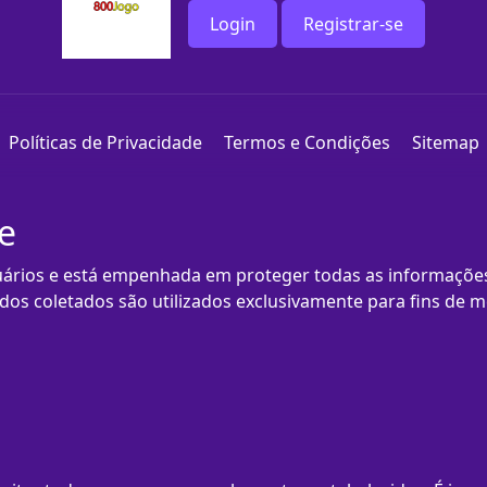
Login
Registrar-se
Políticas de Privacidade
Termos e Condições
Sitemap
de
suários e está empenhada em proteger todas as informaçõe
os coletados são utilizados exclusivamente para fins de m