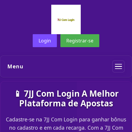
Login
Registrar-se
Menu
📱 7JJ Com Login A Melhor
Plataforma de Apostas
Cadastre-se na 7JJ Com Login para ganhar bônus
no cadastro e em cada recarga. Com a 7JJ Com