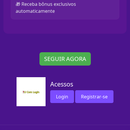
🎁 Receba bônus exclusivos
automaticamente
SEGUIR AGORA
Acessos
Login
Registrar-se