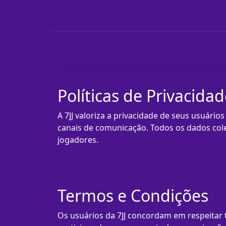
Políticas de Privacida
A 7JJ valoriza a privacidade de seus usuár
canais de comunicação. Todos os dados cole
jogadores.
Termos e Condições
Os usuários da 7JJ concordam em respeitar 