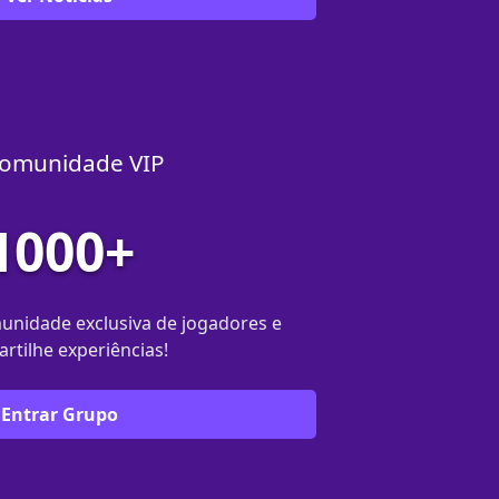
Comunidade VIP
1000+
unidade exclusiva de jogadores e
rtilhe experiências!
Entrar Grupo