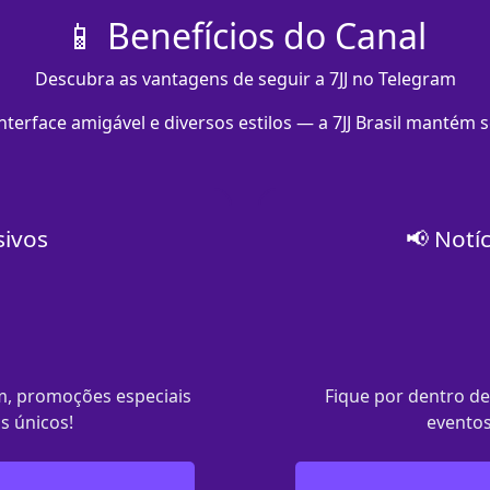
📱 Benefícios do Canal
Descubra as vantagens de seguir a 7JJ no Telegram
 interface amigável e diversos estilos — a 7JJ Brasil manté
sivos
📢 Notí
m, promoções especiais
Fique por dentro d
s únicos!
eventos