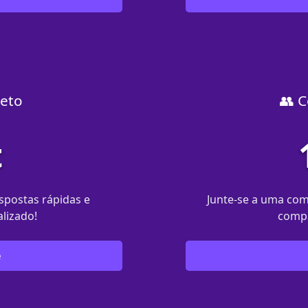
reto
👥 
t
espostas rápidas e
Junte-se a uma com
lizado!
compa
e