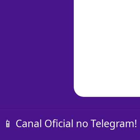
📱 Canal Oficial no Telegram!