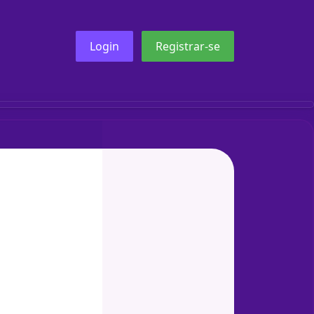
Login
Registrar-se