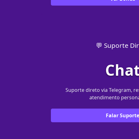
💬 Suporte Di
Cha
Suporte direto via Telegram, r
atendimento persona
Falar Suport