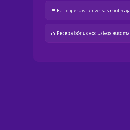
💬 Participe das conversas e interaj
🎁 Receba bônus exclusivos autom