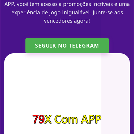
APP, você tem acesso a promoções incríveis e uma
experiência de jogo inigualável. Junte-se aos
vencedores agora!
SEGUIR NO TELEGRAM