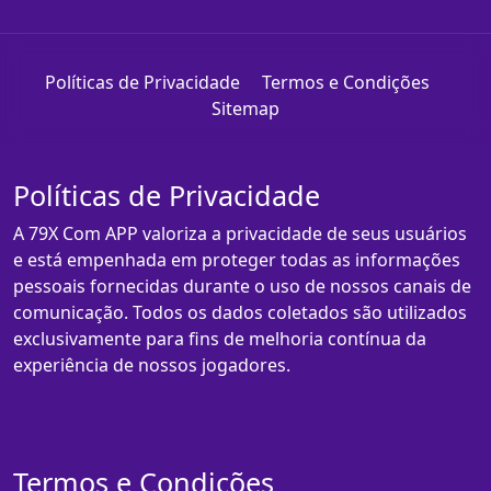
Políticas de Privacidade
Termos e Condições
Sitemap
Políticas de Privacidade
A 79X Com APP valoriza a privacidade de seus usuários
e está empenhada em proteger todas as informações
pessoais fornecidas durante o uso de nossos canais de
comunicação. Todos os dados coletados são utilizados
exclusivamente para fins de melhoria contínua da
experiência de nossos jogadores.
Termos e Condições