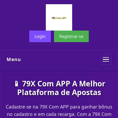
Login
Registrar-se
Menu
📱 79X Com APP A Melhor
Plataforma de Apostas
Cadastre-se na 79X Com APP para ganhar bônus
no cadastro e em cada recarga. Com a 79X Com