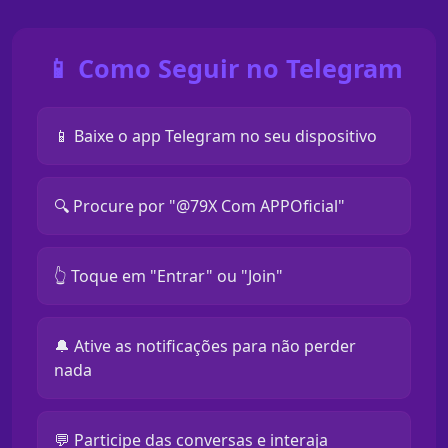
📱 Como Seguir no Telegram
📱 Baixe o app Telegram no seu dispositivo
🔍 Procure por "@79X Com APPOficial"
👆 Toque em "Entrar" ou "Join"
🔔 Ative as notificações para não perder
nada
💬 Participe das conversas e interaja