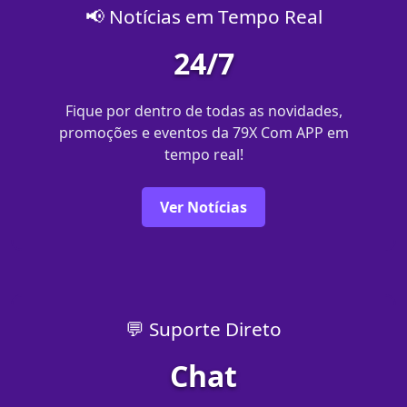
📢 Notícias em Tempo Real
24/7
Fique por dentro de todas as novidades,
promoções e eventos da 79X Com APP em
tempo real!
Ver Notícias
💬 Suporte Direto
Chat