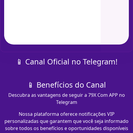
📱 Canal Oficial no Telegram!
📱 Benefícios do Canal
Descubra as vantagens de seguir a 79X Com APP no
Telegram
Nossa plataforma oferece notificações VIP
personalizadas que garantem que você seja informado
sobre todos os benefícios e oportunidades disponíveis