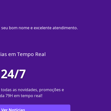
or seu bom nome e excelente atendimento.
cias em Tempo Real
24/7
e todas as novidades, promoções e
 da 79H em tempo real!
Ver Notícias