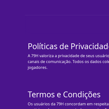
Políticas de Privacida
A 79H valoriza a privacidade de seus usuár
canais de comunicação. Todos os dados cole
jogadores.
Termos e Condições
Os usuários da 79H concordam em respeitar 