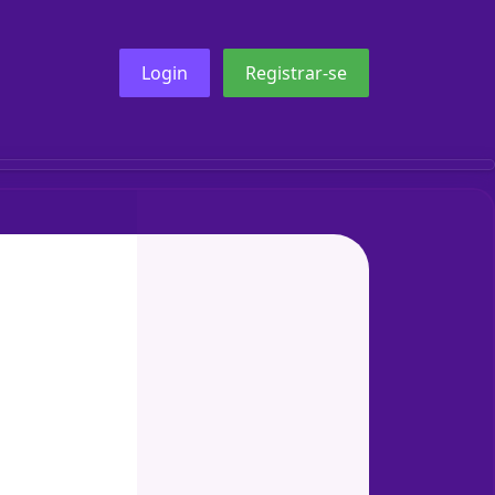
Login
Registrar-se