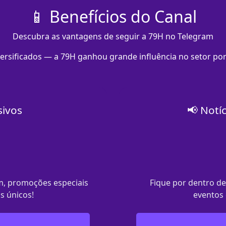
📱 Benefícios do Canal
Descubra as vantagens de seguir a 79H no Telegram
iversificados — a 79H ganhou grande influência no setor p
sivos
📢 Notí
m, promoções especiais
Fique por dentro d
s únicos!
eventos