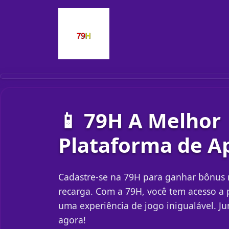
📱 79H A Melhor
Plataforma de A
Cadastre-se na 79H para ganhar bônus 
recarga. Com a 79H, você tem acesso a 
uma experiência de jogo inigualável. J
agora!