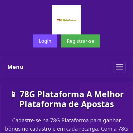
Login
Registrar-se
Menu
📱 78G Plataforma A Melhor
Plataforma de Apostas
Cadastre-se na 78G Plataforma para ganhar
bônus no cadastro e em cada recarga. Com a 78G