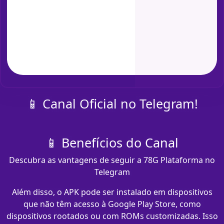
📱 Canal Oficial no Telegram!
📱 Benefícios do Canal
Descubra as vantagens de seguir a 78G Plataforma no
Telegram
Além disso, o APK pode ser instalado em dispositivos
que não têm acesso à Google Play Store, como
dispositivos rootados ou com ROMs customizadas. Isso