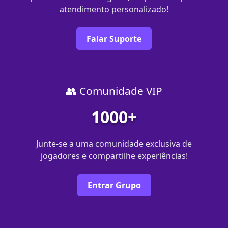
atendimento personalizado!
Falar Suporte
👥 Comunidade VIP
1000+
Junte-se a uma comunidade exclusiva de
jogadores e compartilhe experiências!
Entrar Grupo