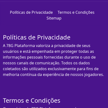
Políticas de Privacidade
Termos e Condições
Sitemap
Políticas de Privacidade
A 78G Plataforma valoriza a privacidade de seus
usuários e está empenhada em proteger todas as
informações pessoais fornecidas durante o uso de
nossos canais de comunicação. Todos os dados
coletados são utilizados exclusivamente para fins de
melhoria contínua da experiência de nossos jogadores.
Termos e Condições