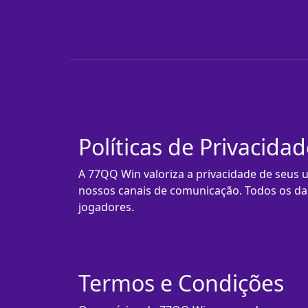
Políticas de Privacida
A 77QQ Win valoriza a privacidade de seus
nossos canais de comunicação. Todos os dad
jogadores.
Termos e Condições