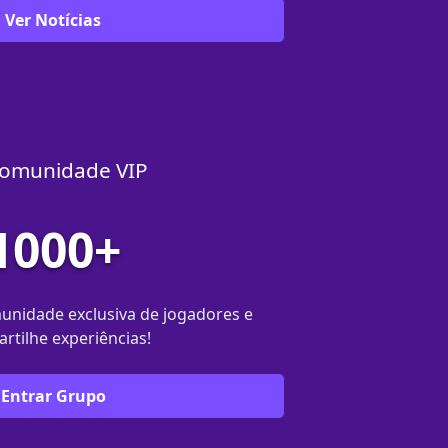
Ver Notícias
Comunidade VIP
1000+
unidade exclusiva de jogadores e
rtilhe experiências!
Entrar Grupo