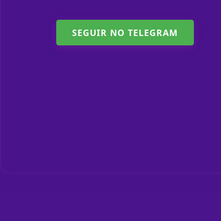
SEGUIR NO TELEGRAM