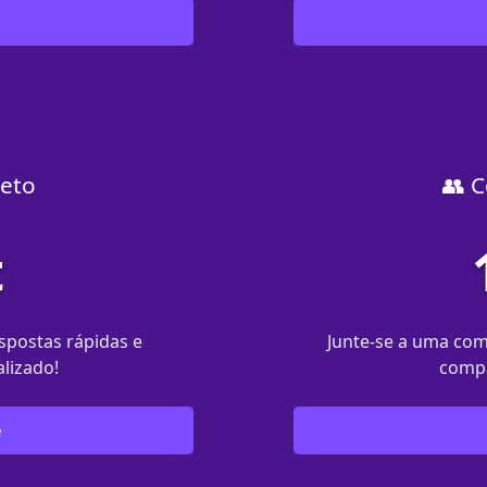
reto
👥 
t
espostas rápidas e
Junte-se a uma com
lizado!
compa
e