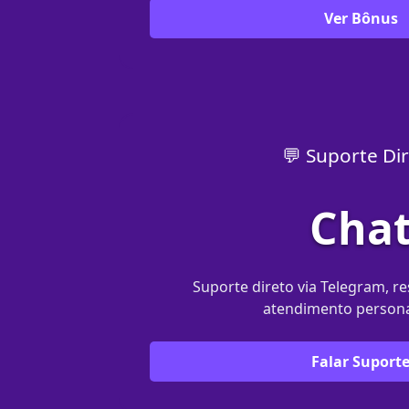
Ver Bônus
💬 Suporte Di
Cha
Suporte direto via Telegram, r
atendimento persona
Falar Suport