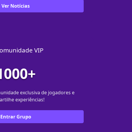
Ver Notícias
Comunidade VIP
1000+
unidade exclusiva de jogadores e
rtilhe experiências!
Entrar Grupo