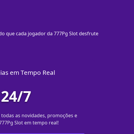
ndo que cada jogador da 777Pg Slot desfrute
cias em Tempo Real
24/7
e todas as novidades, promoções e
777Pg Slot em tempo real!