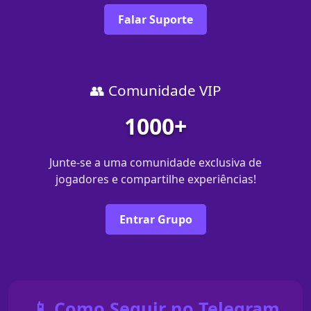
Falar Suporte
👥 Comunidade VIP
1000+
Junte-se a uma comunidade exclusiva de
jogadores e compartilhe experiências!
Entrar Grupo
📱 Como Seguir no Telegram