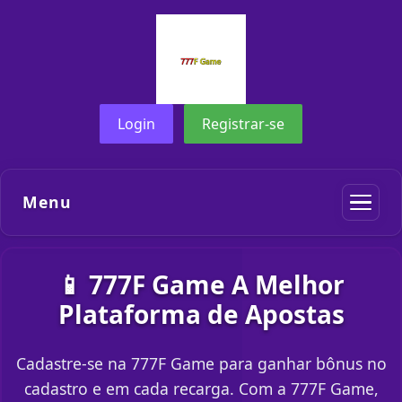
Login
Registrar-se
Menu
📱 777F Game A Melhor
Plataforma de Apostas
Cadastre-se na 777F Game para ganhar bônus no
cadastro e em cada recarga. Com a 777F Game,