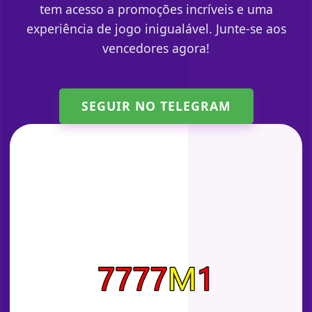
tem acesso a promoções incríveis e uma
experiência de jogo inigualável. Junte-se aos
vencedores agora!
SEGUIR NO TELEGRAM