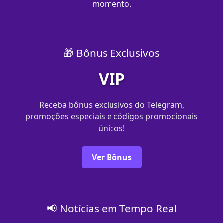
momento.
🎁 Bônus Exclusivos
VIP
Receba bônus exclusivos do Telegram,
promoções especiais e códigos promocionais
únicos!
Ver Bônus
📢 Notícias em Tempo Real