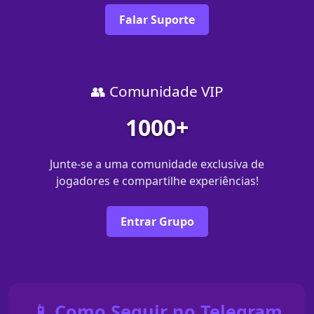
Falar Suporte
👥 Comunidade VIP
1000+
Junte-se a uma comunidade exclusiva de
jogadores e compartilhe experiências!
Entrar Grupo
📱 Como Seguir no Telegram