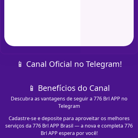
📱 Canal Oficial no Telegram!
📱 Benefícios do Canal
Descubra as vantagens de seguir a 776 Brl APP no
Telegram
Cadastre-se e deposite para aproveitar os melhores
serviços da 776 Brl APP Brasil — a nova e completa 776
Brl APP espera por você!