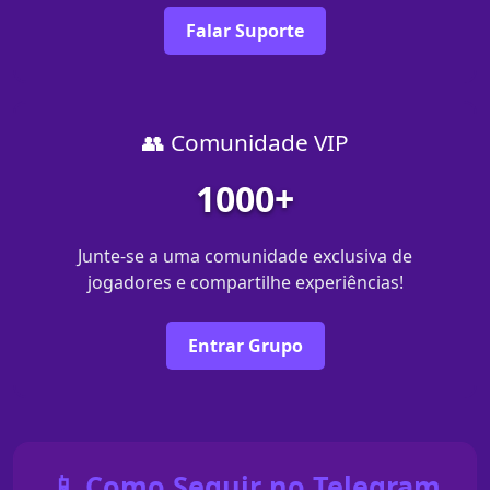
Falar Suporte
👥 Comunidade VIP
1000+
Junte-se a uma comunidade exclusiva de
jogadores e compartilhe experiências!
Entrar Grupo
📱 Como Seguir no Telegram