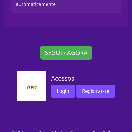
automaticamente
SEGUIR AGORA
Acessos
Login
Registrar-se