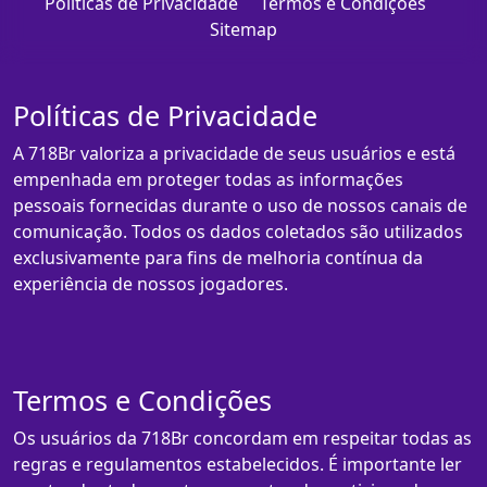
Políticas de Privacidade
Termos e Condições
Sitemap
Políticas de Privacidade
A 718Br valoriza a privacidade de seus usuários e está
empenhada em proteger todas as informações
pessoais fornecidas durante o uso de nossos canais de
comunicação. Todos os dados coletados são utilizados
exclusivamente para fins de melhoria contínua da
experiência de nossos jogadores.
Termos e Condições
Os usuários da 718Br concordam em respeitar todas as
regras e regulamentos estabelecidos. É importante ler