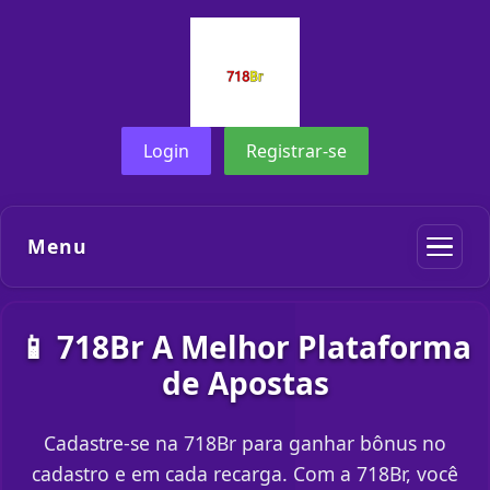
Login
Registrar-se
Menu
📱 718Br A Melhor Plataforma
de Apostas
Cadastre-se na 718Br para ganhar bônus no
cadastro e em cada recarga. Com a 718Br, você