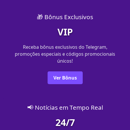
🎁 Bônus Exclusivos
VIP
Receba bônus exclusivos do Telegram,
promoções especiais e códigos promocionais
únicos!
Ver Bônus
📢 Notícias em Tempo Real
24/7