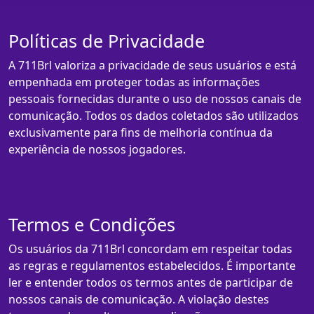
Políticas de Privacidade
A 711Brl valoriza a privacidade de seus usuários e está
empenhada em proteger todas as informações
pessoais fornecidas durante o uso de nossos canais de
comunicação. Todos os dados coletados são utilizados
exclusivamente para fins de melhoria contínua da
experiência de nossos jogadores.
Termos e Condições
Os usuários da 711Brl concordam em respeitar todas
as regras e regulamentos estabelecidos. É importante
ler e entender todos os termos antes de participar de
nossos canais de comunicação. A violação destes