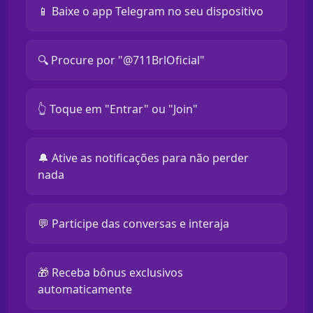
📱 Baixe o app Telegram no seu dispositivo
🔍 Procure por "@711BrlOficial"
👆 Toque em "Entrar" ou "Join"
🔔 Ative as notificações para não perder
nada
💬 Participe das conversas e interaja
🎁 Receba bônus exclusivos
automaticamente