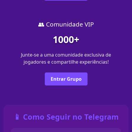
👥 Comunidade VIP
1000+
Junte-se a uma comunidade exclusiva de
jogadores e compartilhe experiências!
Entrar Grupo
📱 Como Seguir no Telegram