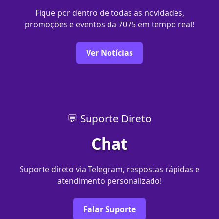
Fique por dentro de todas as novidades,
promoções e eventos da 7075 em tempo real!
Ver Notícias
💬 Suporte Direto
Chat
Suporte direto via Telegram, respostas rápidas e
atendimento personalizado!
Falar Suporte