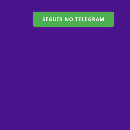
SEGUIR NO TELEGRAM