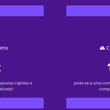
reto
👥 
t
espostas rápidas e
Junte-se a uma com
lizado!
compa
e