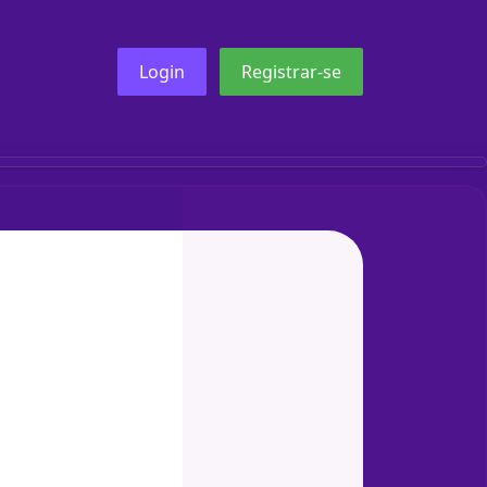
Login
Registrar-se