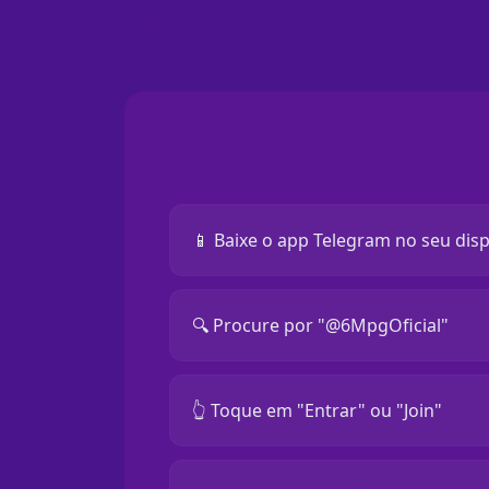
📱 Baixe o app Telegram no seu disp
🔍 Procure por "@6MpgOficial"
👆 Toque em "Entrar" ou "Join"