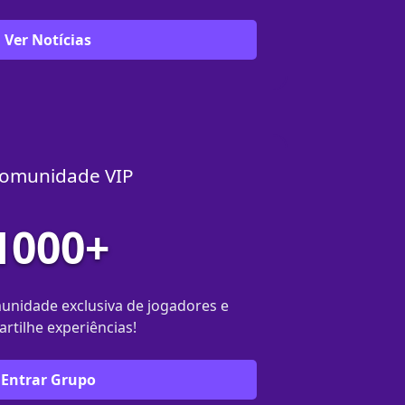
Ver Notícias
Comunidade VIP
1000+
unidade exclusiva de jogadores e
rtilhe experiências!
Entrar Grupo