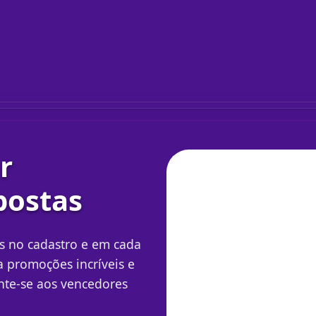
r
postas
s no cadastro e em cada
 promoções incríveis e
unte-se aos vencedores