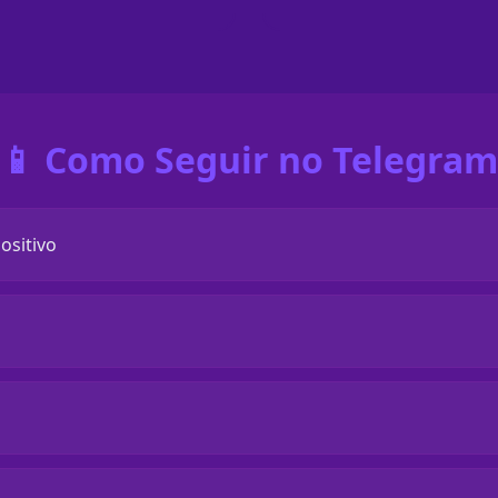
📱 Como Seguir no Telegram
ositivo