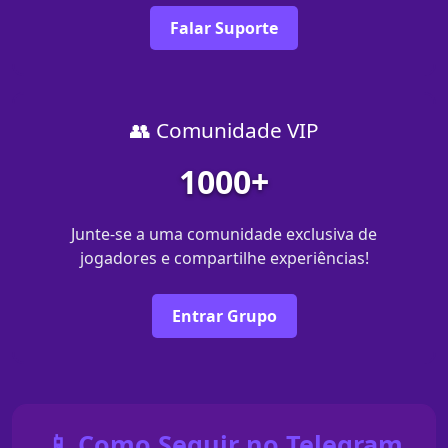
Falar Suporte
👥 Comunidade VIP
1000+
Junte-se a uma comunidade exclusiva de
jogadores e compartilhe experiências!
Entrar Grupo
📱 Como Seguir no Telegram