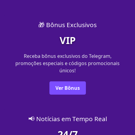
🎁 Bônus Exclusivos
VIP
Receba bônus exclusivos do Telegram,
promoções especiais e códigos promocionais
únicos!
Ver Bônus
📢 Notícias em Tempo Real
24/7