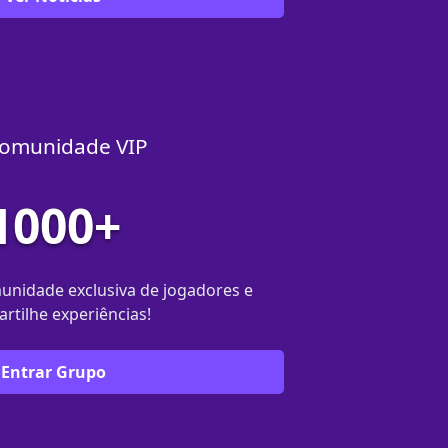
Comunidade VIP
1000+
unidade exclusiva de jogadores e
rtilhe experiências!
Entrar Grupo