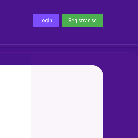
Login
Registrar-se