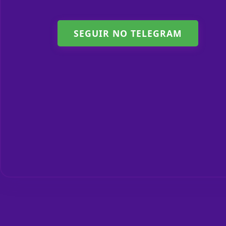
SEGUIR NO TELEGRAM