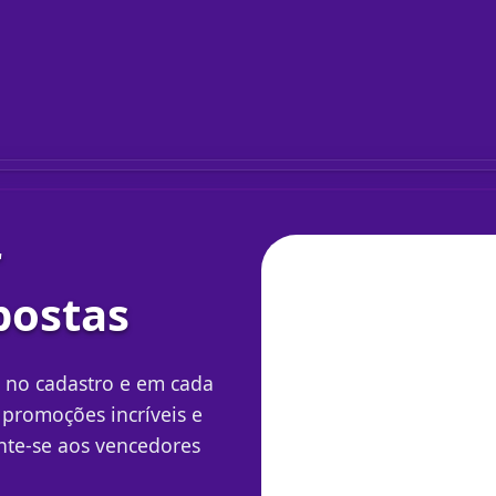
r
postas
 no cadastro e em cada
 promoções incríveis e
unte-se aos vencedores