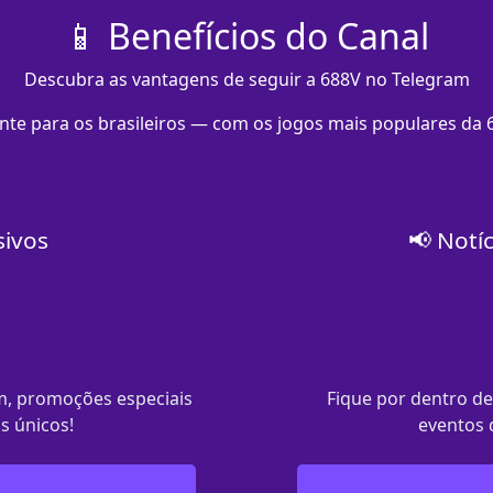
📱 Benefícios do Canal
Descubra as vantagens de seguir a 688V no Telegram
te para os brasileiros — com os jogos mais populares da 688
sivos
📢 Notí
m, promoções especiais
Fique por dentro d
s únicos!
eventos 