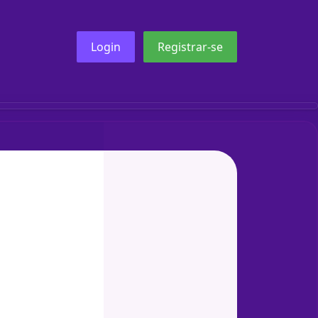
Login
Registrar-se