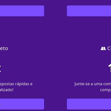
reto
👥 
t
espostas rápidas e
Junte-se a uma com
lizado!
compa
e