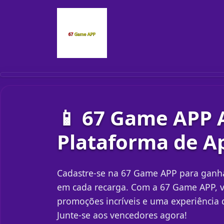
📱 67 Game APP 
Plataforma de A
Cadastre-se na 67 Game APP para ganha
em cada recarga. Com a 67 Game APP, v
promoções incríveis e uma experiência d
Junte-se aos vencedores agora!