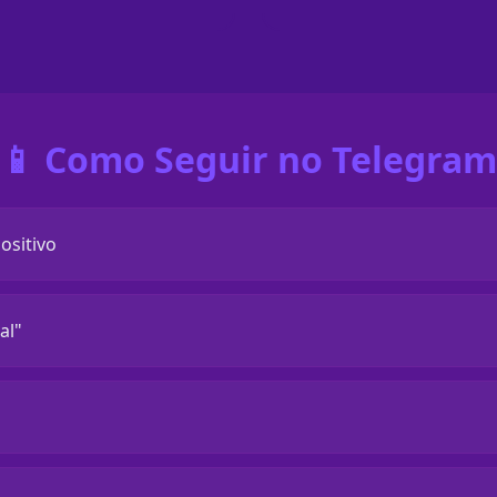
📱 Como Seguir no Telegram
ositivo
al"