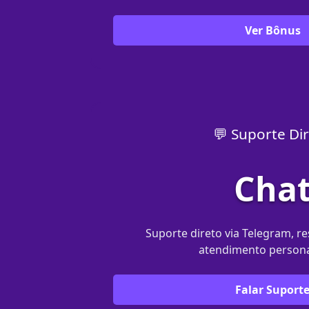
Ver Bônus
💬 Suporte Di
Cha
Suporte direto via Telegram, r
atendimento persona
Falar Suport