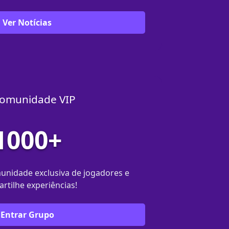
Ver Notícias
Comunidade VIP
1000+
unidade exclusiva de jogadores e
rtilhe experiências!
Entrar Grupo