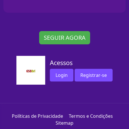
SEGUIR AGORA
Acessos
Login
Registrar-se
Políticas de Privacidade
Termos e Condições
Sitemap