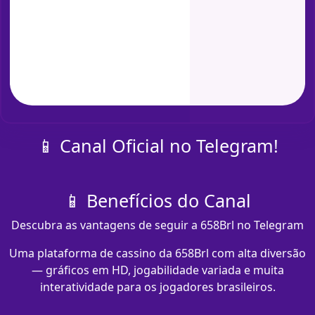
📱 Canal Oficial no Telegram!
📱 Benefícios do Canal
Descubra as vantagens de seguir a 658Brl no Telegram
Uma plataforma de cassino da 658Brl com alta diversão
— gráficos em HD, jogabilidade variada e muita
interatividade para os jogadores brasileiros.