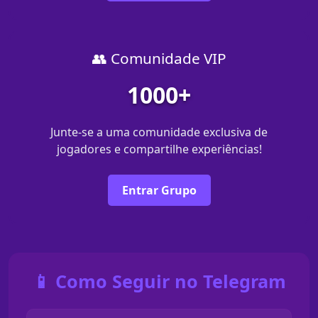
👥 Comunidade VIP
1000+
Junte-se a uma comunidade exclusiva de
jogadores e compartilhe experiências!
Entrar Grupo
📱 Como Seguir no Telegram