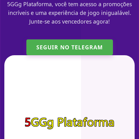
5GGg Plataforma, você tem acesso a promoções
incríveis e uma experiência de jogo inigualável.
Junte-se aos vencedores agora!
SEGUIR NO TELEGRAM