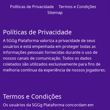
Políticas de Privacidade
Termos e Condições
Sitemap
Políticas de Privacidade
A 5GGg Plataforma valoriza a privacidade de seus
usuários e está empenhada em proteger todas as
informações pessoais fornecidas durante o uso de
nossos canais de comunicação. Todos os dados
coletados são utilizados exclusivamente para fins de
melhoria contínua da experiência de nossos jogadores.
Termos e Condições
Os usuários da 5GGg Plataforma concordam em