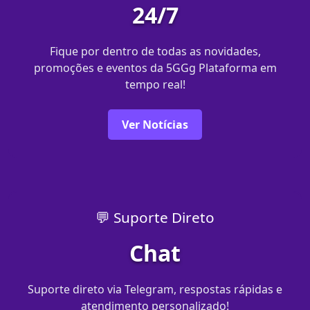
24/7
Fique por dentro de todas as novidades,
promoções e eventos da 5GGg Plataforma em
tempo real!
Ver Notícias
💬 Suporte Direto
Chat
Suporte direto via Telegram, respostas rápidas e
atendimento personalizado!