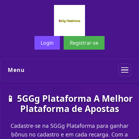
Login
Registrar-se
Menu
📱 5GGg Plataforma A Melhor
Plataforma de Apostas
Cadastre-se na 5GGg Plataforma para ganhar
bônus no cadastro e em cada recarga. Com a