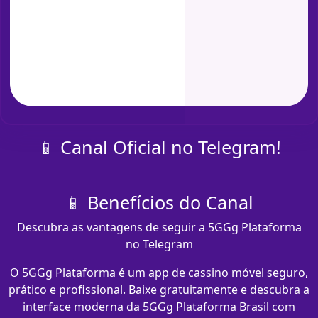
📱 Canal Oficial no Telegram!
📱 Benefícios do Canal
Descubra as vantagens de seguir a 5GGg Plataforma
no Telegram
O 5GGg Plataforma é um app de cassino móvel seguro,
prático e profissional. Baixe gratuitamente e descubra a
interface moderna da 5GGg Plataforma Brasil com