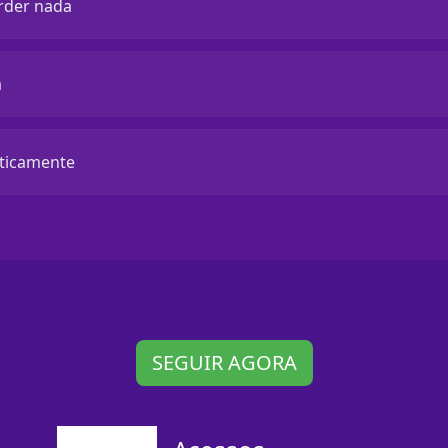
erder nada
a
aticamente
SEGUIR AGORA