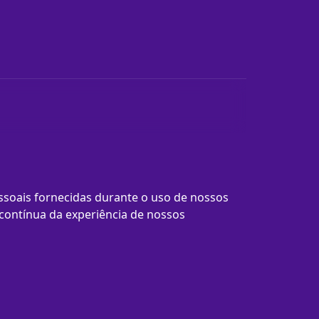
ssoais fornecidas durante o uso de nossos
 contínua da experiência de nossos