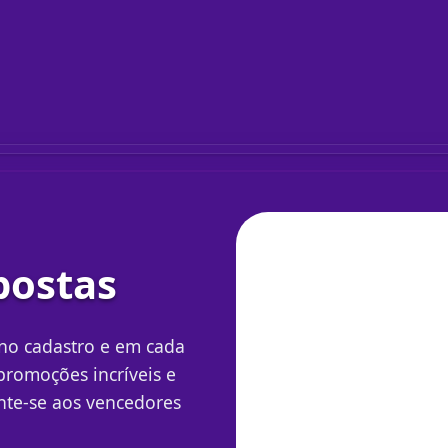
postas
no cadastro e em cada
promoções incríveis e
unte-se aos vencedores