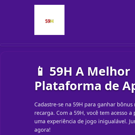
📱 59H A Melhor
Plataforma de A
Cadastre-se na 59H para ganhar bônus 
recarga. Com a 59H, você tem acesso a 
uma experiência de jogo inigualável. J
agora!