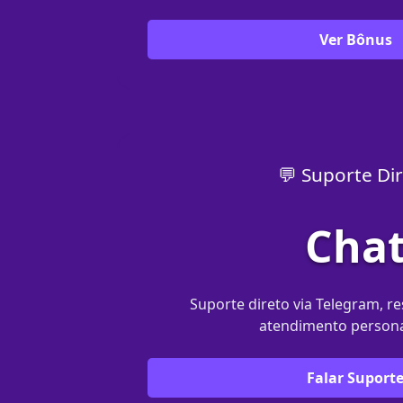
Ver Bônus
💬 Suporte Di
Cha
Suporte direto via Telegram, r
atendimento persona
Falar Suport