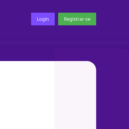
Login
Registrar-se