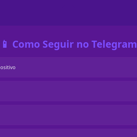
📱 Como Seguir no Telegram
ositivo