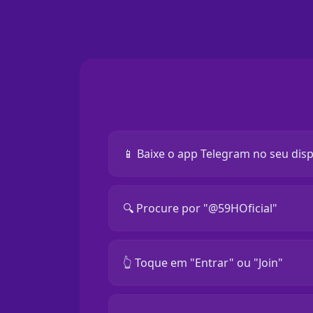
📱 Baixe o app Telegram no seu disp
🔍 Procure por "@59HOficial"
👆 Toque em "Entrar" ou "Join"