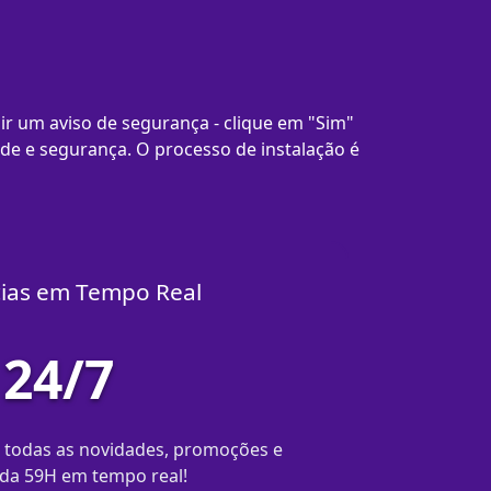
ir um aviso de segurança - clique em "Sim"
dade e segurança. O processo de instalação é
cias em Tempo Real
24/7
e todas as novidades, promoções e
 da 59H em tempo real!