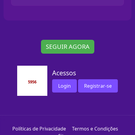
SEGUIR AGORA
Acessos
Login
Registrar-se
Políticas de Privacidade
Termos e Condições