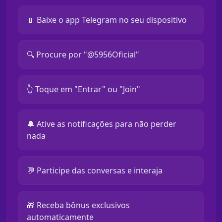
📱 Baixe o app Telegram no seu dispositivo
🔍 Procure por "@5956Oficial"
👆 Toque em "Entrar" ou "Join"
🔔 Ative as notificações para não perder
nada
💬 Participe das conversas e interaja
🎁 Receba bônus exclusivos
automaticamente