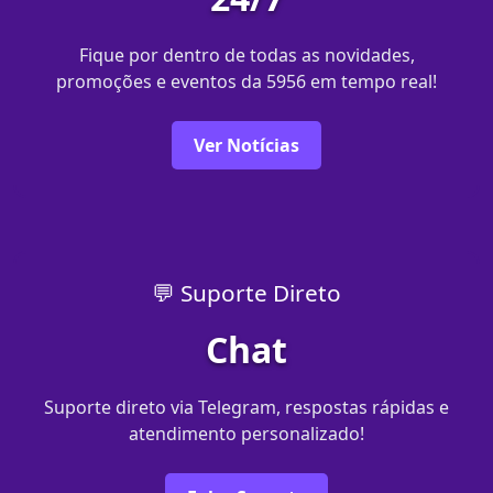
Fique por dentro de todas as novidades,
promoções e eventos da 5956 em tempo real!
Ver Notícias
💬 Suporte Direto
Chat
Suporte direto via Telegram, respostas rápidas e
atendimento personalizado!