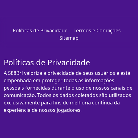
Políticas de Privacidade
Termos e Condições
Sitemap
Políticas de Privacidade
A 588Brl valoriza a privacidade de seus usuários e está
empenhada em proteger todas as informações
pessoais fornecidas durante o uso de nossos canais de
comunicação. Todos os dados coletados são utilizados
exclusivamente para fins de melhoria contínua da
experiência de nossos jogadores.