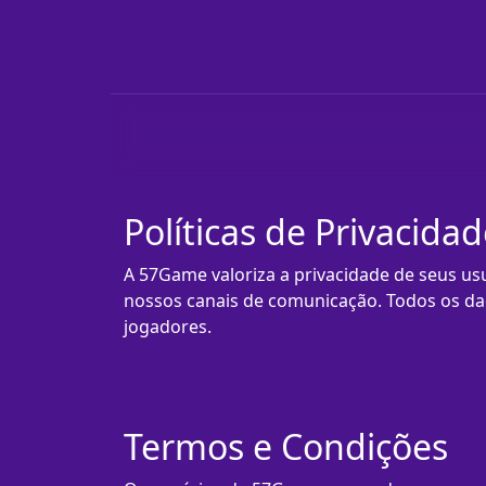
Políticas de Privacida
A 57Game valoriza a privacidade de seus u
nossos canais de comunicação. Todos os dad
jogadores.
Termos e Condições