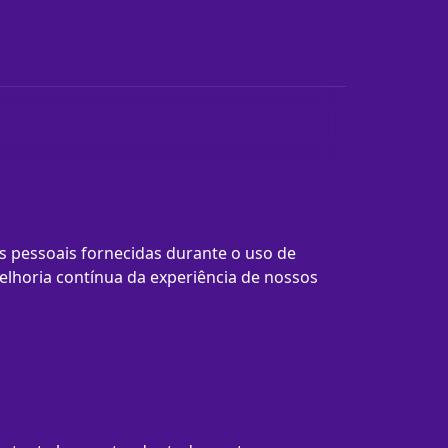
s pessoais fornecidas durante o uso de
elhoria contínua da experiência de nossos