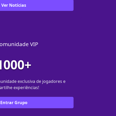
Ver Notícias
Comunidade VIP
1000+
unidade exclusiva de jogadores e
rtilhe experiências!
Entrar Grupo