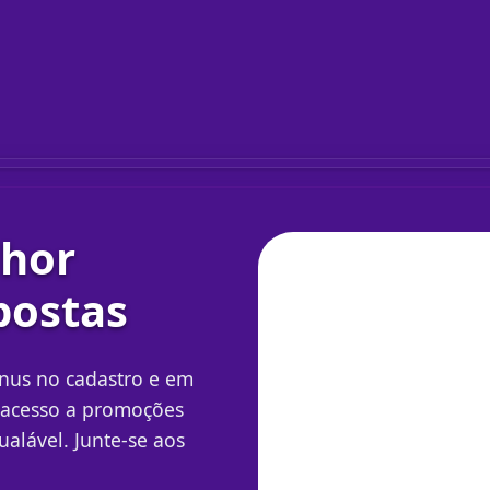
lhor
postas
nus no cadastro e em
 acesso a promoções
ualável. Junte-se aos