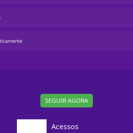
a
aticamente
SEGUIR AGORA
Acessos