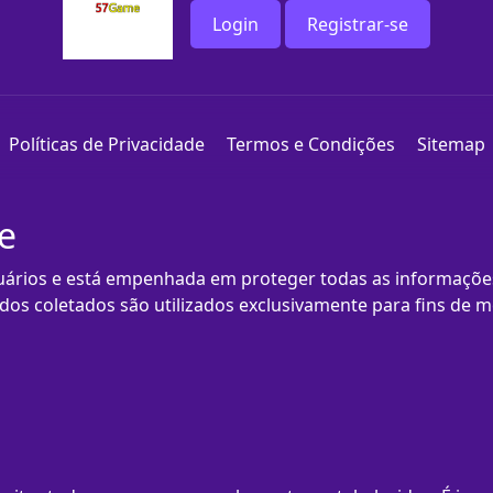
Login
Registrar-se
Políticas de Privacidade
Termos e Condições
Sitemap
de
suários e está empenhada em proteger todas as informaçõe
os coletados são utilizados exclusivamente para fins de m