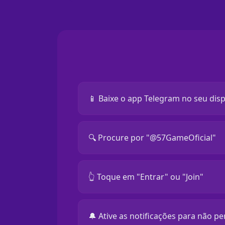
📱 Baixe o app Telegram no seu disp
🔍 Procure por "@57GameOficial"
👆 Toque em "Entrar" ou "Join"
🔔 Ative as notificações para não p