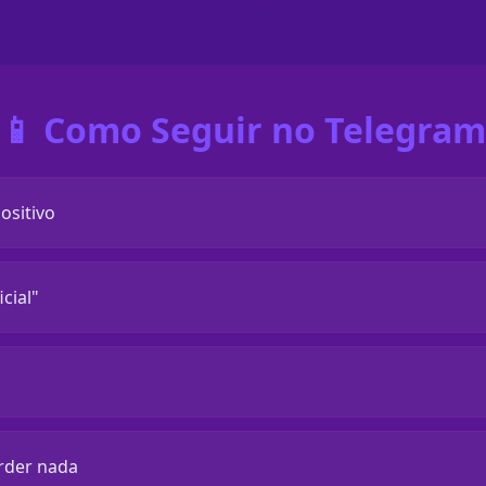
📱 Como Seguir no Telegram
ositivo
cial"
erder nada