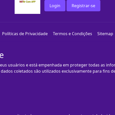
Login
Registrar-se
Políticas de Privacidade
Termos e Condições
Sitemap
de
 seus usuários e está empenhada em proteger todas as info
dados coletados são utilizados exclusivamente para fins d