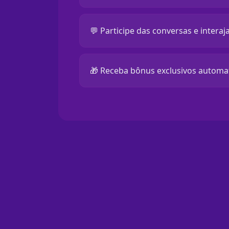
💬 Participe das conversas e interaj
🎁 Receba bônus exclusivos autom