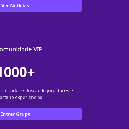
Ver Notícias
Comunidade VIP
1000+
unidade exclusiva de jogadores e
rtilhe experiências!
Entrar Grupo