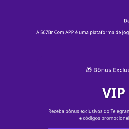
De
A 567Br Com APP é uma plataforma de jogo
🎁 Bônus Exclu
VIP
Receba bônus exclusivos do Telegra
e códigos promocionai