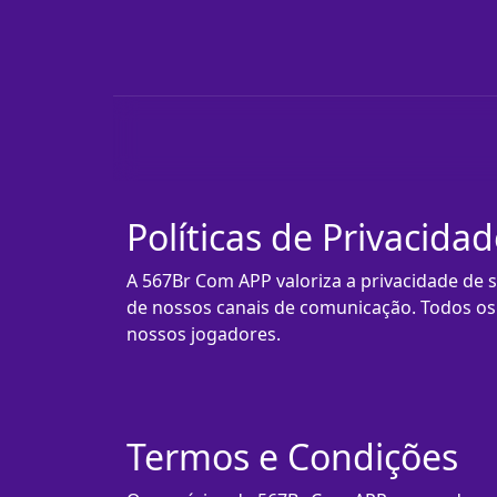
Políticas de Privacida
A 567Br Com APP valoriza a privacidade de
de nossos canais de comunicação. Todos os 
nossos jogadores.
Termos e Condições