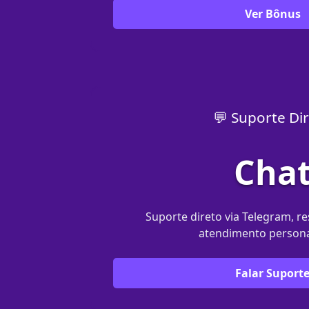
Ver Bônus
💬 Suporte Di
Cha
Suporte direto via Telegram, r
atendimento persona
Falar Suport