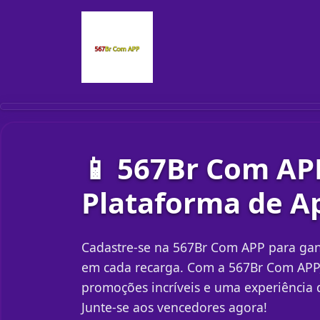
📱 567Br Com AP
Plataforma de A
Cadastre-se na 567Br Com APP para gan
em cada recarga. Com a 567Br Com APP,
promoções incríveis e uma experiência d
Junte-se aos vencedores agora!