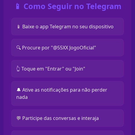
📱 Como Seguir no Telegram
📱 Baixe o app Telegram no seu dispositivo
🔍 Procure por "@55XX JogoOficial"
👆 Toque em "Entrar" ou "Join"
🔔 Ative as notificações para não perder
nada
💬 Participe das conversas e interaja