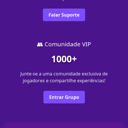
Falar Suporte
👥 Comunidade VIP
1000+
Junte-se a uma comunidade exclusiva de
jogadores e compartilhe experiências!
Entrar Grupo