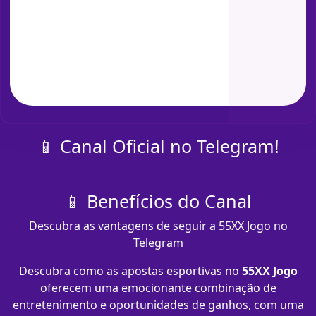
📱 Canal Oficial no Telegram!
📱 Benefícios do Canal
Descubra as vantagens de seguir a 55XX Jogo no
Telegram
Descubra como as apostas esportivas no
55XX Jogo
oferecem uma emocionante combinação de
entretenimento e oportunidades de ganhos, com uma