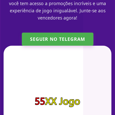
você tem acesso a promoções incríveis e uma
experiência de jogo inigualável. Junte-se aos
vencedores agora!
SEGUIR NO TELEGRAM