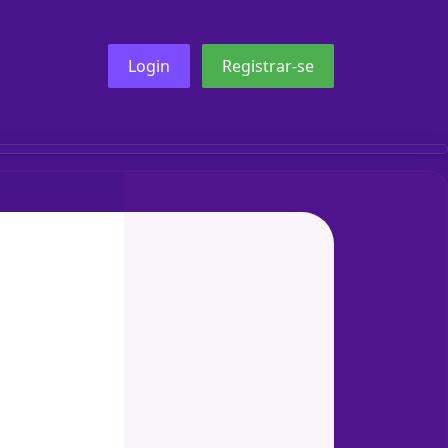
Login
Registrar-se