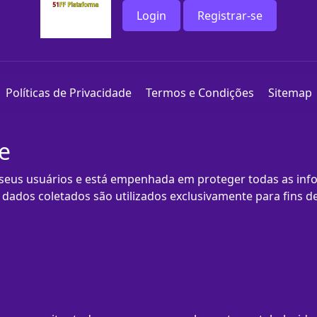
Login
Registrar-se
Políticas de Privacidade
Termos e Condições
Sitemap
de
e seus usuários e está empenhada em proteger todas as in
dados coletados são utilizados exclusivamente para fins d