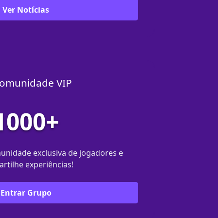
Ver Notícias
Comunidade VIP
1000+
unidade exclusiva de jogadores e
rtilhe experiências!
Entrar Grupo