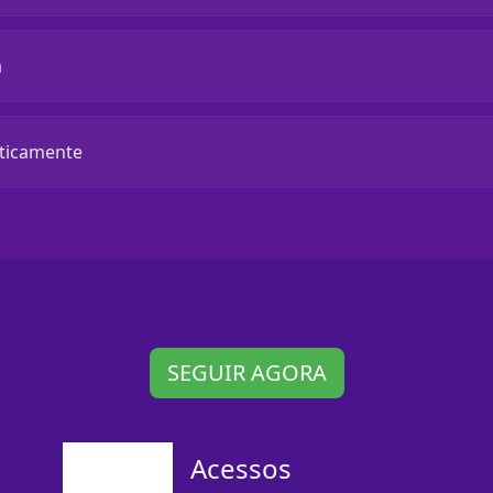
a
aticamente
SEGUIR AGORA
Acessos