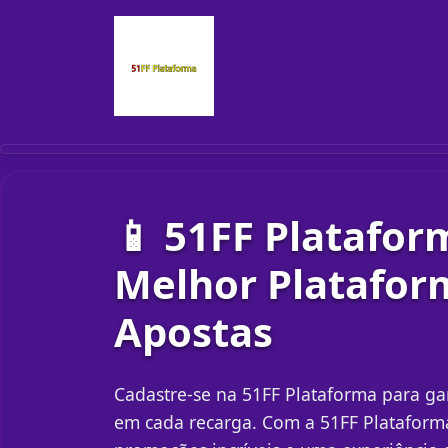
📱 51FF Platafor
Melhor Platafor
Apostas
Cadastre-se na 51FF Plataforma para g
em cada recarga. Com a 51FF Plataforma