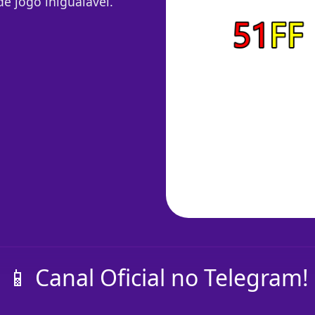
e jogo inigualável.
📱 Canal Oficial no Telegram!