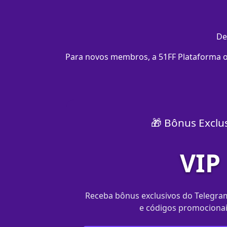
De
Para novos membros, a 51FF Plataforma o
🎁 Bônus Exclu
VIP
Receba bônus exclusivos do Telegra
e códigos promocionai