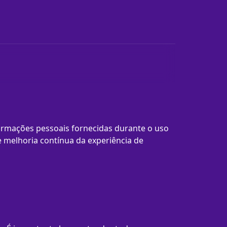
formações pessoais fornecidas durante o uso
e melhoria contínua da experiência de