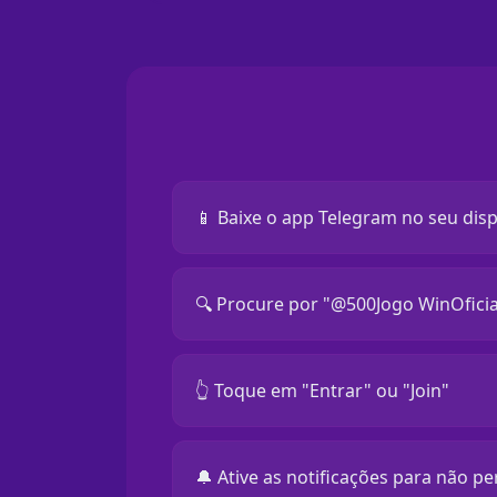
📱 Baixe o app Telegram no seu disp
🔍 Procure por "@500Jogo WinOficia
👆 Toque em "Entrar" ou "Join"
🔔 Ative as notificações para não p