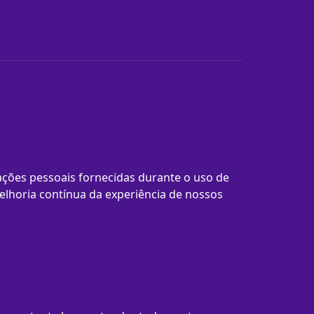
ações pessoais fornecidas durante o uso de
elhoria contínua da experiência de nossos