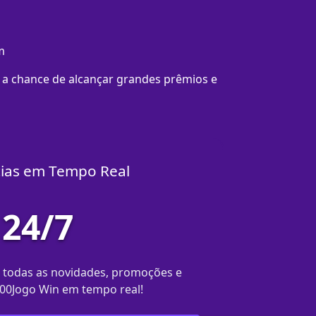
m
l a chance de alcançar grandes prêmios e
cias em Tempo Real
24/7
e todas as novidades, promoções e
500Jogo Win em tempo real!