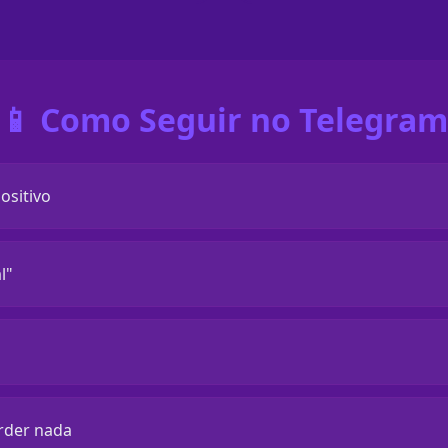
📱 Como Seguir no Telegram
ositivo
l"
erder nada