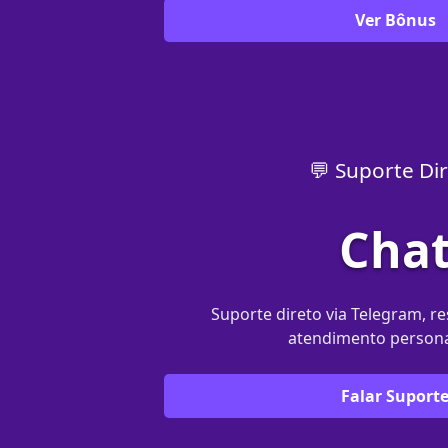
Ver Bônus
💬 Suporte Di
Cha
Suporte direto via Telegram, r
atendimento persona
Falar Suport