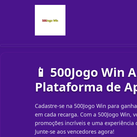
📱 500Jogo Win 
Plataforma de A
Cadastre-se na 500Jogo Win para ganha
em cada recarga. Com a 500Jogo Win, v
promoções incríveis e uma experiência d
Junte-se aos vencedores agora!