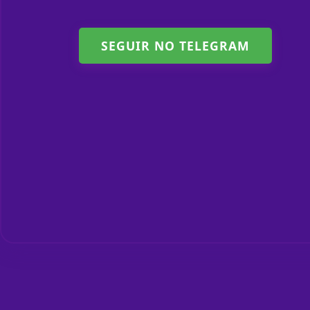
SEGUIR NO TELEGRAM