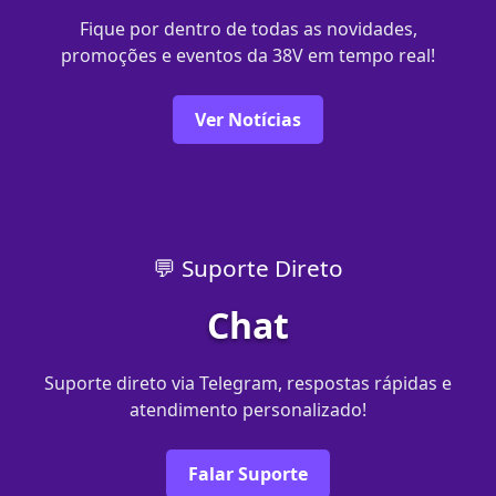
Fique por dentro de todas as novidades,
promoções e eventos da 38V em tempo real!
Ver Notícias
💬 Suporte Direto
Chat
Suporte direto via Telegram, respostas rápidas e
atendimento personalizado!
Falar Suporte