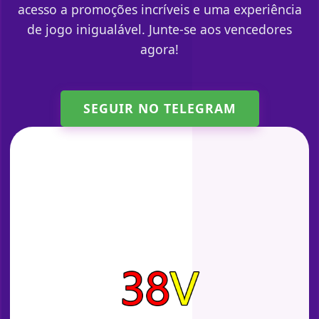
acesso a promoções incríveis e uma experiência
de jogo inigualável. Junte-se aos vencedores
agora!
SEGUIR NO TELEGRAM