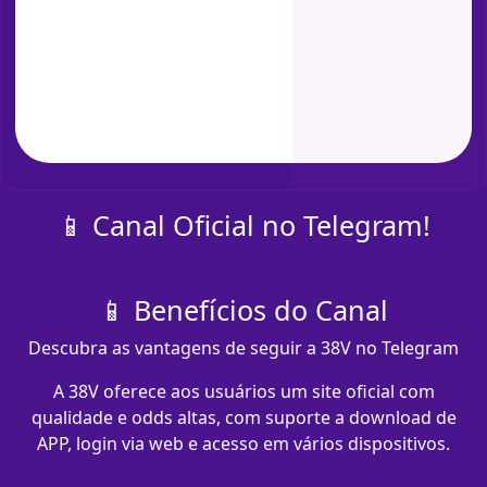
📱 Canal Oficial no Telegram!
📱 Benefícios do Canal
Descubra as vantagens de seguir a 38V no Telegram
A 38V oferece aos usuários um site oficial com
qualidade e odds altas, com suporte a download de
APP, login via web e acesso em vários dispositivos.