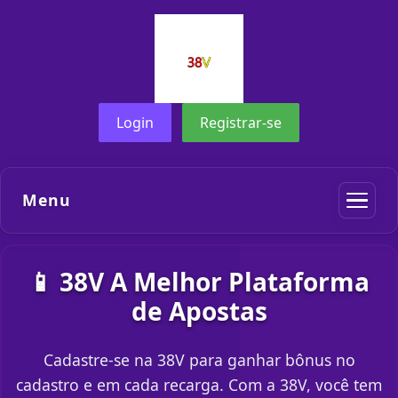
Login
Registrar-se
Menu
📱 38V A Melhor Plataforma
de Apostas
Cadastre-se na 38V para ganhar bônus no
cadastro e em cada recarga. Com a 38V, você tem