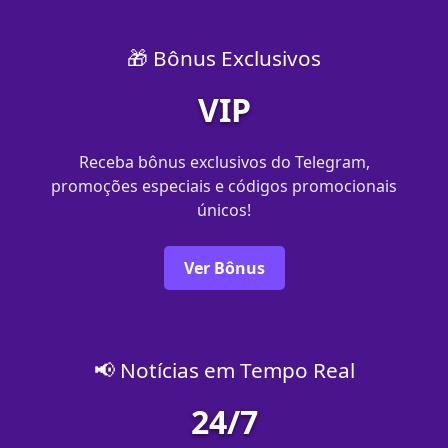
🎁 Bônus Exclusivos
VIP
Receba bônus exclusivos do Telegram,
promoções especiais e códigos promocionais
únicos!
Ver Bônus
📢 Notícias em Tempo Real
24/7