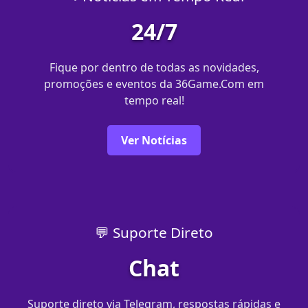
24/7
Fique por dentro de todas as novidades,
promoções e eventos da 36Game.Com em
tempo real!
Ver Notícias
💬 Suporte Direto
Chat
Suporte direto via Telegram, respostas rápidas e