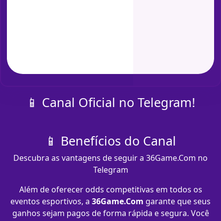
📱 Canal Oficial no Telegram!
📱 Benefícios do Canal
Descubra as vantagens de seguir a 36Game.Com no
Telegram
Além de oferecer odds competitivas em todos os
eventos esportivos, a
36Game.Com
garante que seus
ganhos sejam pagos de forma rápida e segura. Você