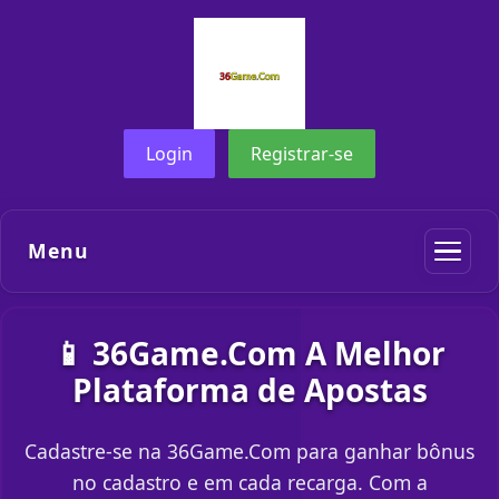
Login
Registrar-se
Menu
📱 36Game.Com A Melhor
Plataforma de Apostas
Cadastre-se na 36Game.Com para ganhar bônus
no cadastro e em cada recarga. Com a