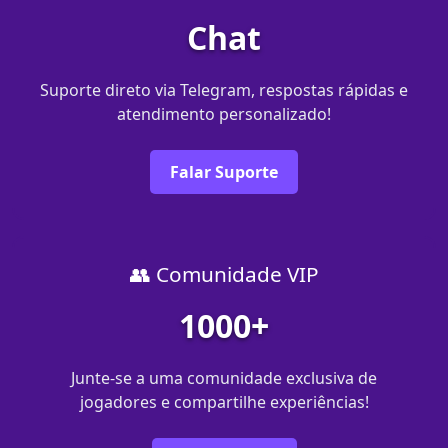
Chat
Suporte direto via Telegram, respostas rápidas e
atendimento personalizado!
Falar Suporte
👥 Comunidade VIP
1000+
Junte-se a uma comunidade exclusiva de
jogadores e compartilhe experiências!