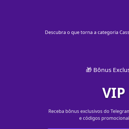
Descubra o que torna a categoria Cass
🎁 Bônus Exclu
VIP
Receba bônus exclusivos do Telegra
e códigos promocionai