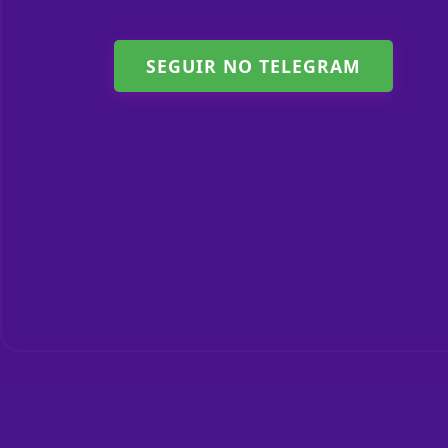
SEGUIR NO TELEGRAM