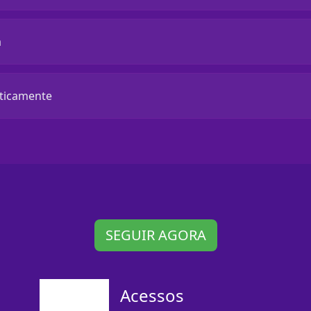
a
aticamente
SEGUIR AGORA
Acessos