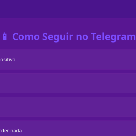
📱 Como Seguir no Telegram
ositivo
erder nada