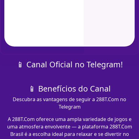
📱 Canal Oficial no Telegram!
📱 Benefícios do Canal
Descubra as vantagens de seguir a 288T.Com no
Telegram
A 288T.Com oferece uma ampla variedade de jogos e
uma atmosfera envolvente — a plataforma 288T.Com
Brasil é a escolha ideal para relaxar e se divertir no