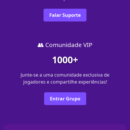
Falar Suporte
👥 Comunidade VIP
1000+
Junte-se a uma comunidade exclusiva de
jogadores e compartilhe experiências!
Entrar Grupo