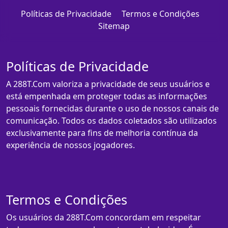
Políticas de Privacidade
Termos e Condições
Sitemap
Políticas de Privacidade
A 288T.Com valoriza a privacidade de seus usuários e
está empenhada em proteger todas as informações
pessoais fornecidas durante o uso de nossos canais de
comunicação. Todos os dados coletados são utilizados
exclusivamente para fins de melhoria contínua da
experiência de nossos jogadores.
Termos e Condições
Os usuários da 288T.Com concordam em respeitar