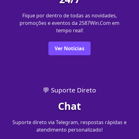
Fique por dentro de todas as novidades,
promoções e eventos da 2587Win.Com em
tempo real!
Ver Notícias
💬 Suporte Direto
Chat
Suporte direto via Telegram, respostas rápidas e
atendimento personalizado!