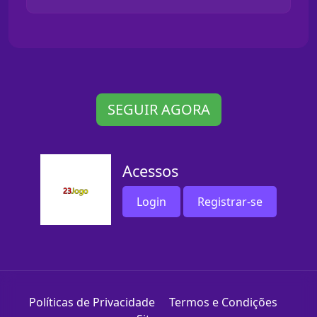
SEGUIR AGORA
Acessos
Login
Registrar-se
Políticas de Privacidade
Termos e Condições