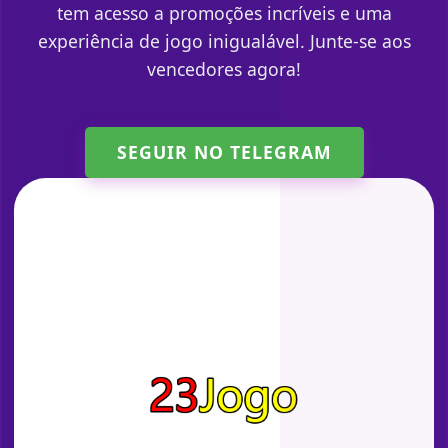
tem acesso a promoções incríveis e uma
experiência de jogo inigualável. Junte-se aos
vencedores agora!
SEGUIR NO TELEGRAM