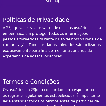
Sitemap
Políticas de Privacidade
A 23Jogo valoriza a privacidade de seus usuários e está
empenhada em proteger todas as informações
pessoais fornecidas durante o uso de nossos canais de
comunicação. Todos os dados coletados são utilizados
exclusivamente para fins de melhoria contínua da
experiência de nossos jogadores.
Termos e Condições
Os usuários da 23Jogo concordam em respeitar todas
as regras e regulamentos estabelecidos. É importante
ler e entender todos os termos antes de participar de