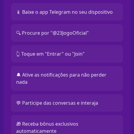
📱 Baixe o app Telegram no seu dispositivo
🔍 Procure por "@23JogoOficial"
👆 Toque em "Entrar" ou "Join"
🔔 Ative as notificações para não perder
nada
💬 Participe das conversas e interaja
🎁 Receba bônus exclusivos
automaticamente