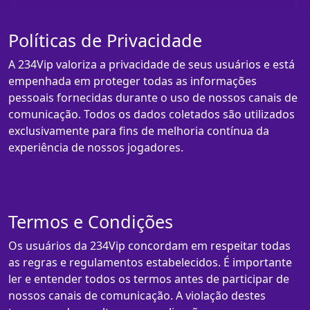
Políticas de Privacidade
A 234Vip valoriza a privacidade de seus usuários e está
empenhada em proteger todas as informações
pessoais fornecidas durante o uso de nossos canais de
comunicação. Todos os dados coletados são utilizados
exclusivamente para fins de melhoria contínua da
experiência de nossos jogadores.
Termos e Condições
Os usuários da 234Vip concordam em respeitar todas
as regras e regulamentos estabelecidos. É importante
ler e entender todos os termos antes de participar de
nossos canais de comunicação. A violação destes