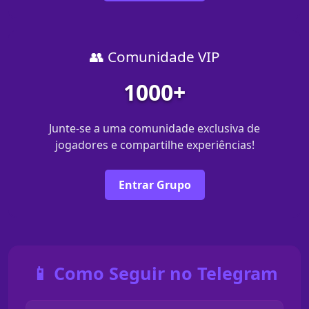
👥 Comunidade VIP
1000+
Junte-se a uma comunidade exclusiva de
jogadores e compartilhe experiências!
Entrar Grupo
📱 Como Seguir no Telegram