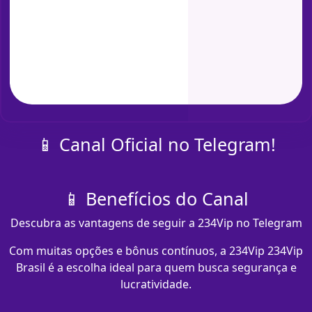
📱 Canal Oficial no Telegram!
📱 Benefícios do Canal
Descubra as vantagens de seguir a 234Vip no Telegram
Com muitas opções e bônus contínuos, a 234Vip 234Vip
Brasil é a escolha ideal para quem busca segurança e
lucratividade.