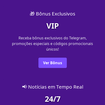
🎁 Bônus Exclusivos
VIP
Receba bônus exclusivos do Telegram,
promoções especiais e códigos promocionais
únicos!
Ver Bônus
📢 Notícias em Tempo Real
24/7