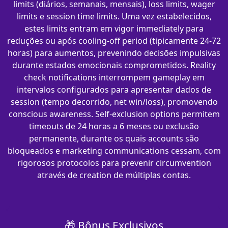
limits (diários, semanais, mensais), loss limits, wager
limits e session time limits. Uma vez estabelecidos,
estes limits entram em vigor immediately para
reduções ou após cooling-off period (tipicamente 24-72
horas) para aumentos, prevenindo decisões impulsivas
durante estados emocionais comprometidos. Reality
check notifications interrompem gameplay em
intervalos configurados para apresentar dados de
session (tempo decorrido, net win/loss), promovendo
conscious awareness. Self-exclusion options permitem
timeouts de 24 horas a 6 meses ou exclusão
permanente, durante os quais accounts são
bloqueados e marketing communications cessam, com
rigorosos protocolos para prevenir circumvention
através de creation de múltiplas contas.
🎁 Bônus Exclusivos