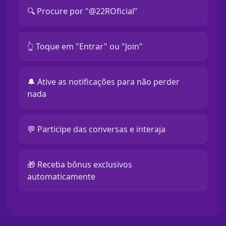
🔍 Procure por "@22ROficial"
👆 Toque em "Entrar" ou "Join"
🔔 Ative as notificações para não perder
nada
💬 Participe das conversas e interaja
🎁 Receba bônus exclusivos
automaticamente