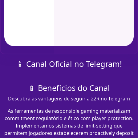
📱 Canal Oficial no Telegram!
📱 Benefícios do Canal
Descubra as vantagens de seguir a 22R no Telegram
As ferramentas de responsible gaming materializam
commitment regulatório e ético com player protection.
Implementamos sistemas de limit-setting que
permitem jogadores estabelecerem proactively deposit