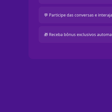
💬 Participe das conversas e interaj
🎁 Receba bônus exclusivos autom