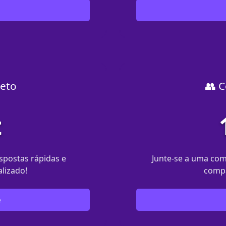
reto
👥 
t
espostas rápidas e
Junte-se a uma com
lizado!
compa
e