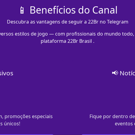
📱 Benefícios do Canal
Descubra as vantagens de seguir a 22Br no Telegram
ersos estilos de jogo — com profissionais do mundo todo, 
plataforma 22Br Brasil .
sivos
📢 Notí
m, promoções especiais
Fique por dentro d
s únicos!
eventos 