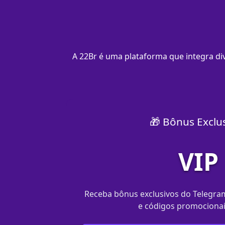
A 22Br é uma plataforma que integra div
🎁 Bônus Exclu
VIP
Receba bônus exclusivos do Telegra
e códigos promocionai