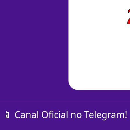
📱 Canal Oficial no Telegram!