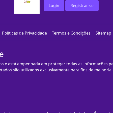
Login
Registrar-se
Políticas de Privacidade
Termos e Condições
Sitemap
de
rios e está empenhada em proteger todas as informações p
tados são utilizados exclusivamente para fins de melhoria