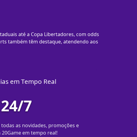
taduais até a Copa Libertadores, com odds
Sports também têm destaque, atendendo aos
cias em Tempo Real
24/7
e todas as novidades, promoções e
a 20Game em tempo real!