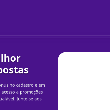
lhor
postas
ônus no cadastro e em
m acesso a promoções
ualável. Junte-se aos