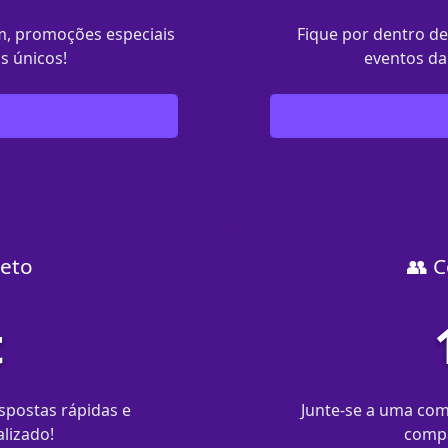
m, promoções especiais
Fique por dentro d
s únicos!
eventos da
reto
👥 
t
espostas rápidas e
Junte-se a uma com
lizado!
compa