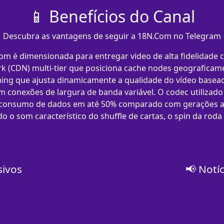
📱 Benefícios do Canal
Descubra as vantagens de seguir a 18N.Com no Telegram
om é dimensionada para entregar video de alta fidelidade
rk (CDN) multi-tier que posiciona cache nodes geograficame
ing que ajusta dinamicamente a qualidade do vídeo basea
 conexões de largura de banda variável. O codec utilizad
 consumo de dados em até 50% comparado com gerações ant
do o som característico do shuffle de cartas, o spin da roda 
sivos
📢 Notí