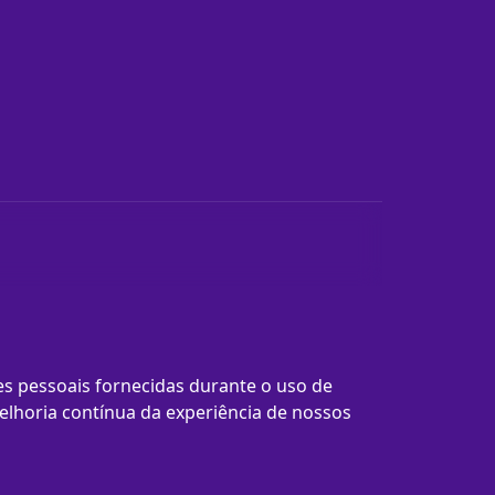
s pessoais fornecidas durante o uso de
elhoria contínua da experiência de nossos