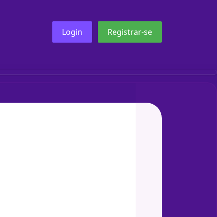
Login
Registrar-se