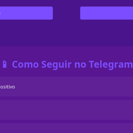
e
📱 Como Seguir no Telegram
ositivo