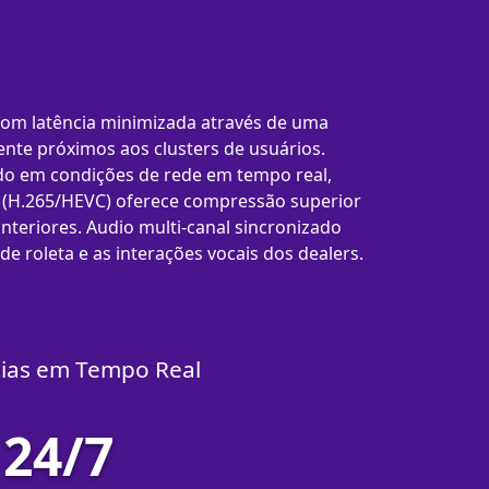
 com latência minimizada através de uma
nte próximos aos clusters de usuários.
do em condições de rede em tempo real,
o (H.265/HEVC) oferece compressão superior
eriores. Audio multi-canal sincronizado
de roleta e as interações vocais dos dealers.
cias em Tempo Real
24/7