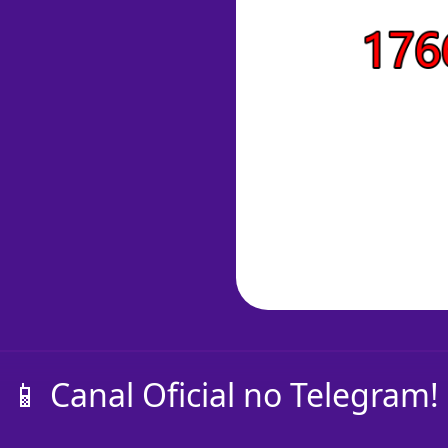
📱 Canal Oficial no Telegram!