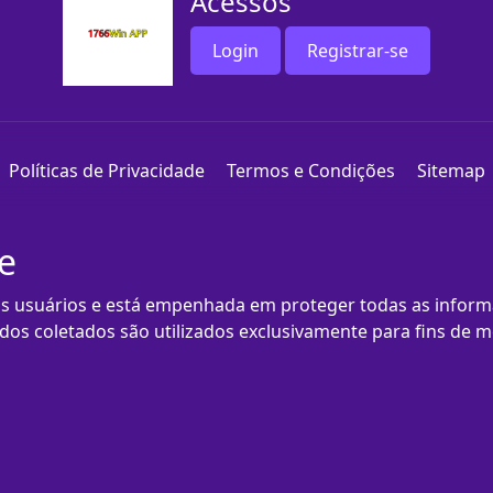
Acessos
Login
Registrar-se
Políticas de Privacidade
Termos e Condições
Sitemap
de
eus usuários e está empenhada em proteger todas as inform
os coletados são utilizados exclusivamente para fins de m