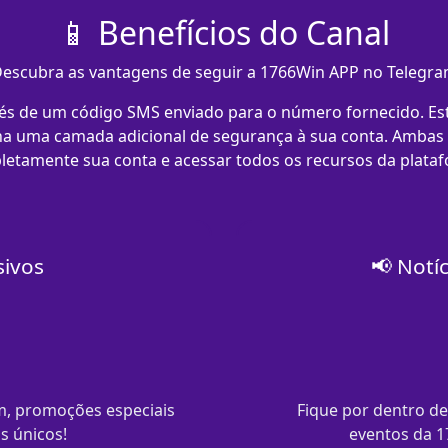
📱 Benefícios do Canal
escubra as vantagens de seguir a 1766Win APP no Telegr
ravés de um código SMS enviado para o número fornecido. E
na uma camada adicional de segurança à sua conta. Ambas as
etamente sua conta e acessar todos os recursos da plata
sivos
📢 Notí
m, promoções especiais
Fique por dentro d
s únicos!
eventos da 1