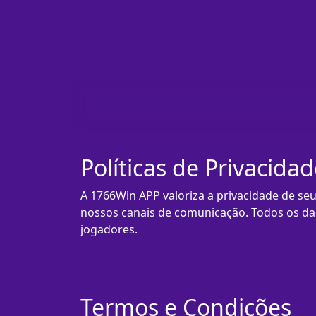
Políticas de Privacida
A 1766Win APP valoriza a privacidade de s
nossos canais de comunicação. Todos os dad
jogadores.
Termos e Condições