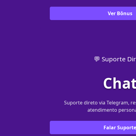
Ver Bônus
💬 Suporte Di
Cha
Suporte direto via Telegram, r
atendimento persona
Falar Suport