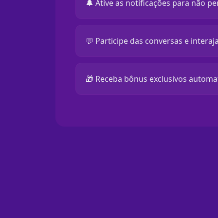
🔔 Ative as notificações para não p
💬 Participe das conversas e interaj
🎁 Receba bônus exclusivos autom