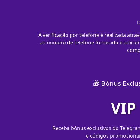
D
A verificação por telefone é realizada at
ao número de telefone fornecido e adicio
compl
🎁 Bônus Exclu
VIP
Receba bônus exclusivos do Telegra
e códigos promocionai