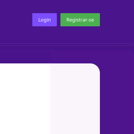
Login
Registrar-se