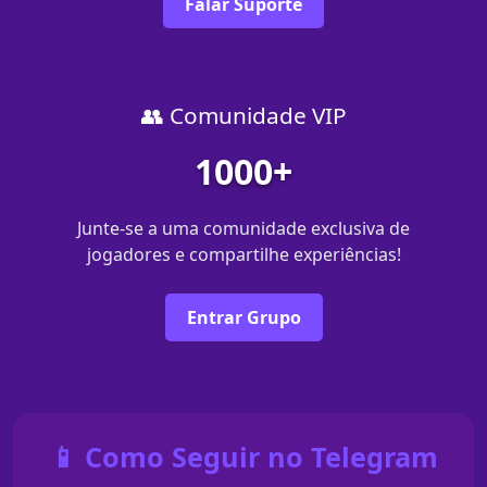
Falar Suporte
👥 Comunidade VIP
1000+
Junte-se a uma comunidade exclusiva de
jogadores e compartilhe experiências!
Entrar Grupo
📱 Como Seguir no Telegram