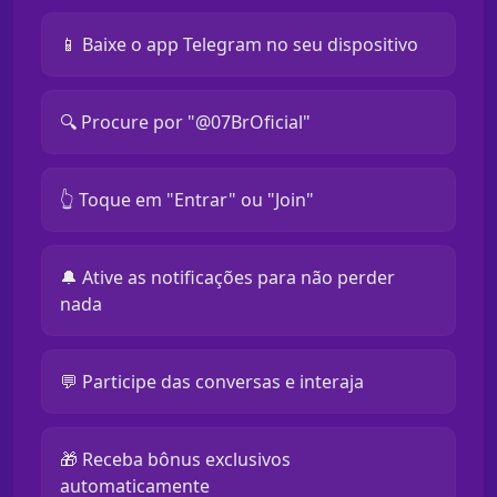
📱 Baixe o app Telegram no seu dispositivo
🔍 Procure por "@07BrOficial"
👆 Toque em "Entrar" ou "Join"
🔔 Ative as notificações para não perder
nada
💬 Participe das conversas e interaja
🎁 Receba bônus exclusivos
automaticamente