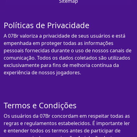
Sitemap
Políticas de Privacidade
A 07Br valoriza a privacidade de seus usuários e está
empenhada em proteger todas as informações
pessoais fornecidas durante o uso de nossos canais de
comunicação. Todos os dados coletados são utilizados
exclusivamente para fins de melhoria contínua da
experiência de nossos jogadores.
Termos e Condições
Os usuários da 07Br concordam em respeitar todas as
regras e regulamentos estabelecidos. É importante ler
e entender todos os termos antes de participar de