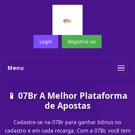
Login
Registrar-se
Menu
📱 07Br A Melhor Plataforma
de Apostas
Cadastre-se na 07Br para ganhar bônus no
cadastro e em cada recarga. Com a 07Br, você tem