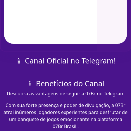
📱 Canal Oficial no Telegram!
📱 Benefícios do Canal
Descubra as vantagens de seguir a 07Br no Telegram
Com sua forte presença e poder de divulgação, a 07Br
atrai inúmeros jogadores experientes para desfrutar de
um banquete de jogos emocionante na plataforma
07Br Brasil .