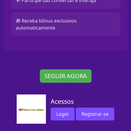
💬 Participe das conversas e interaja
🎁 Receba bônus exclusivos
automaticamente
SEGUIR AGORA
Acessos
Login
Registrar-se