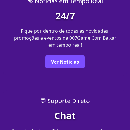
📢 Notícias em Tempo Real
24/7
Fique por dentro de todas as novidades,
promoções e eventos da 007Game Com Baixar
em tempo real!
Ver Notícias
💬 Suporte Direto
Chat