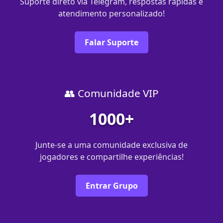
Suporte direto via Telegram, respostas rápidas e
atendimento personalizado!
Falar Suporte
👥 Comunidade VIP
1000+
Junte-se a uma comunidade exclusiva de
jogadores e compartilhe experiências!
Entrar Grupo