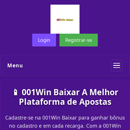
Login
Registrar-se
Menu
📱 001Win Baixar A Melhor
Plataforma de Apostas
Cadastre-se na 001Win Baixar para ganhar bônus
no cadastro e em cada recarga. Com a 001Win