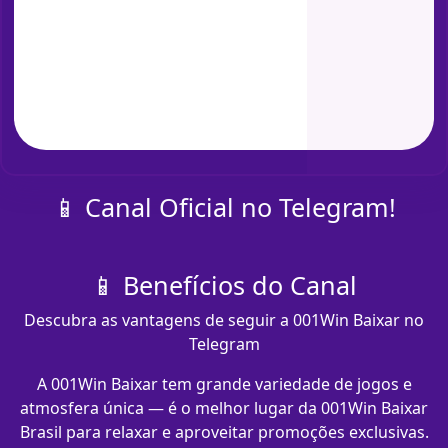
📱 Canal Oficial no Telegram!
📱 Benefícios do Canal
Descubra as vantagens de seguir a 001Win Baixar no
Telegram
A 001Win Baixar tem grande variedade de jogos e
atmosfera única — é o melhor lugar da 001Win Baixar
Brasil para relaxar e aproveitar promoções exclusivas.