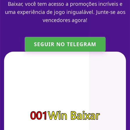
Baixar, você tem acesso a promoções incríveis e
uma experiência de jogo inigualável. Junte-se aos
vencedores agora!
SEGUIR NO TELEGRAM