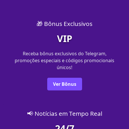
🎁 Bônus Exclusivos
VIP
Receba bônus exclusivos do Telegram,
promoções especiais e códigos promocionais
únicos!
Ver Bônus
📢 Notícias em Tempo Real
24/7