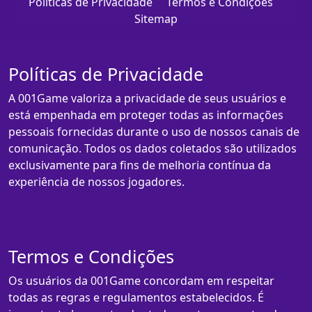
Políticas de Privacidade
Termos e Condições
Sitemap
Políticas de Privacidade
A 001Game valoriza a privacidade de seus usuários e
está empenhada em proteger todas as informações
pessoais fornecidas durante o uso de nossos canais de
comunicação. Todos os dados coletados são utilizados
exclusivamente para fins de melhoria contínua da
experiência de nossos jogadores.
Termos e Condições
Os usuários da 001Game concordam em respeitar
todas as regras e regulamentos estabelecidos. É